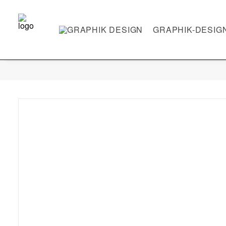
GRAPHIK-DESIG
PAPPINZ
SANITÄTSHAUS STEINBERG - BODY BALANCE & ANALYTIC